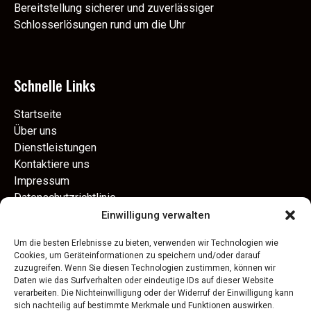
Bereitstellung sicherer und zuverlässiger
Schlosserlösungen rund um die Uhr
Schnelle Links
Startseite
Über uns
Dienstleistungen
Kontaktiere uns
Impressum
Datenschutzrichtlinie
Einwilligung verwalten
Kontaktinformation
Um die besten Erlebnisse zu bieten, verwenden wir Technologien wie
Cookies, um Geräteinformationen zu speichern und/oder darauf
zuzugreifen. Wenn Sie diesen Technologien zustimmen, können wir
Steigäckerstraße 3, 73269 Hochdorf, Deutschland
Daten wie das Surfverhalten oder eindeutige IDs auf dieser Website
verarbeiten. Die Nichteinwilligung oder der Widerruf der Einwilligung kann
017664909257
sich nachteilig auf bestimmte Merkmale und Funktionen auswirken.